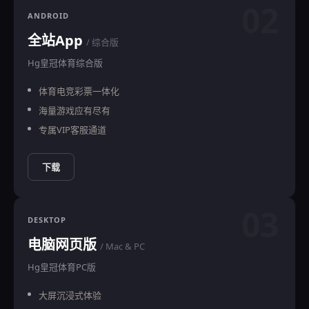
02
ANDROID
全站App
/ 综合版
Hg皇冠体育综合版
体育电竞彩票一体化
海量游戏应有尽有
专属VIP客服通道
下载
03
DESKTOP
电脑网页版
/ Mac & PC
Hg皇冠体育PC版
大屏沉浸式体验