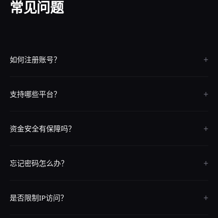
常见问题
+
如何注册账号？
点击页面上的"立即注册"按钮，按照提示填写信息即可完成注册，整个
+
过程只需30秒。
支持哪些平台？
我们支持iOS、Android、电脑网页版和手机H5版，覆盖所有主流平台
+
和设备。
资金安全有保障吗？
我们采用银行级SSL加密技术，资金存取全程安全保障，7x24小时系统
+
监控。
忘记密码怎么办？
请联系24小时在线客服，提供注册信息即可快速找回密码。
+
是否限制IP访问？