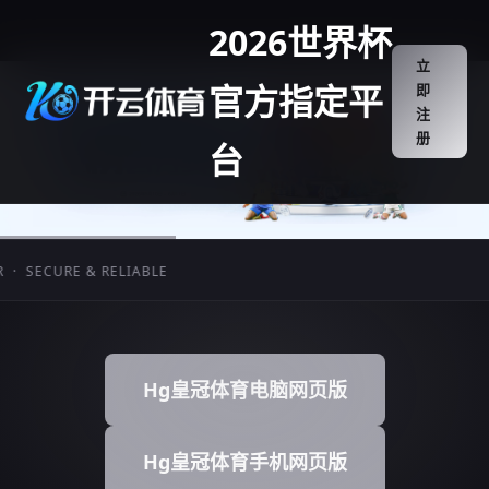
2026世界杯
立
官方指定平
即
注
册
台
ECURE & RELIABLE
Hg皇冠体育电脑网页版
Hg皇冠体育手机网页版