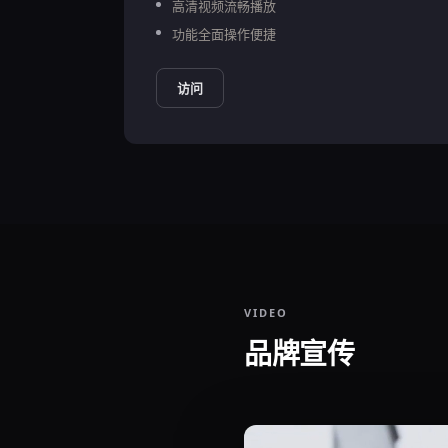
高清视频流畅播放
功能全面操作便捷
访问
VIDEO
品牌宣传