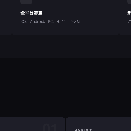
全平台覆盖
iOS、Android、PC、H5全平台支持
01
ANDROID