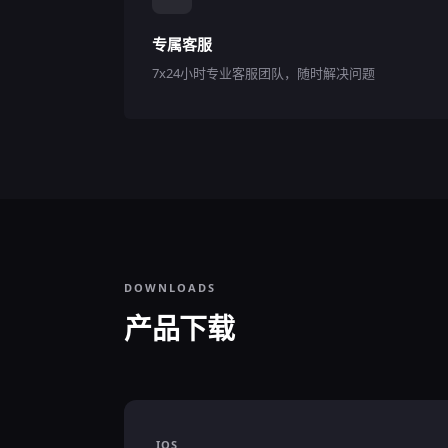
专属客服
7x24小时专业客服团队，随时解决问题
DOWNLOADS
产品下载
IOS