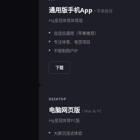
通用版手机App
/ 苹果推荐
Hg皇冠体育体育版
自适应通用（苹果推荐）
专注体育、电竞项目
不限制用户IP
下载
DESKTOP
电脑网页版
/ Mac & PC
Hg皇冠体育PC版
大屏沉浸式体验