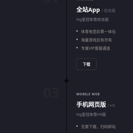
全站App
/ 综合版
Hg皇冠体育综合版
体育电竞彩票一体化
海量游戏应有尽有
专属VIP客服通道
下载
03
MOBILE WEB
手机网页版
/ H5
Hg皇冠体育H5版
无需下载，扫码即玩