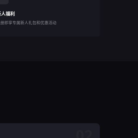
新人福利
注册即享专属新人礼包和优惠活动
02