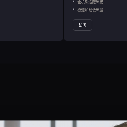
全机型适配流畅
极速加载低流量
访问