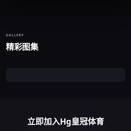
GALLERY
精彩图集
立即加入Hg皇冠体育