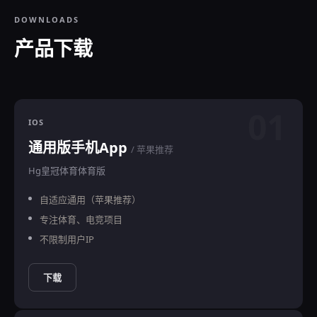
DOWNLOADS
产品下载
01
IOS
通用版手机App
/ 苹果推荐
Hg皇冠体育体育版
自适应通用（苹果推荐）
专注体育、电竞项目
不限制用户IP
下载