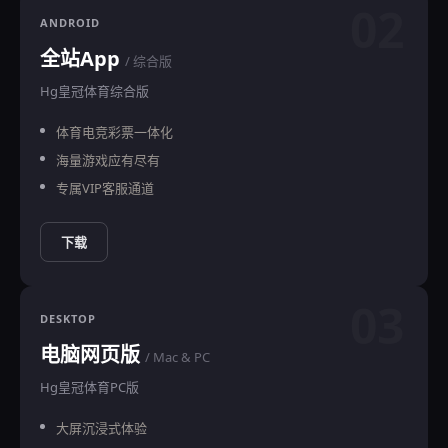
02
ANDROID
全站App
/ 综合版
Hg皇冠体育综合版
体育电竞彩票一体化
海量游戏应有尽有
专属VIP客服通道
下载
03
DESKTOP
电脑网页版
/ Mac & PC
Hg皇冠体育PC版
大屏沉浸式体验