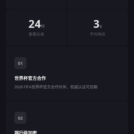
24
3
H
s
客服在线
平均响应
01
世界杯官方合作
2026 FIFA世界杯官方合作伙伴，权威认证可信赖
02
银行级加密