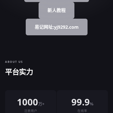
新人教程
易记网址:yj9292.com
ABOUT US
平台实力
1000
99.9
万+
%
注册用户
在线率