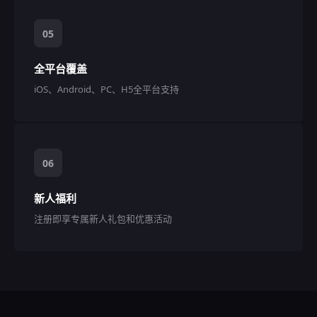
05
全平台覆盖
iOS、Android、PC、H5全平台支持
06
新人福利
注册即享专属新人礼包和优惠活动