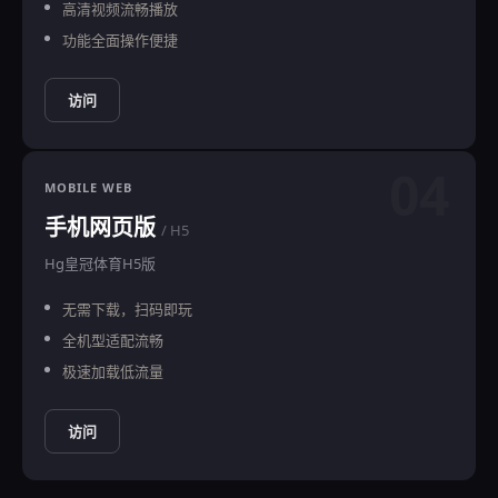
高清视频流畅播放
功能全面操作便捷
访问
04
MOBILE WEB
手机网页版
/ H5
Hg皇冠体育H5版
无需下载，扫码即玩
全机型适配流畅
极速加载低流量
访问