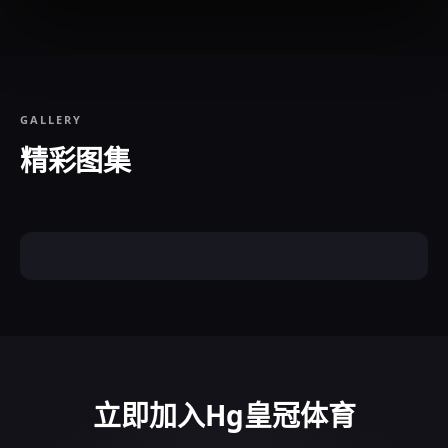
GALLERY
精彩图集
立即加入Hg皇冠体育